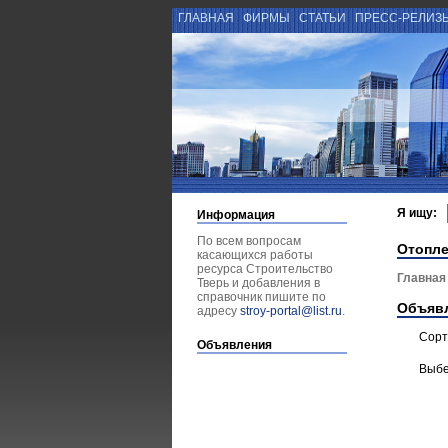
ГЛАВНАЯ
ФИРМЫ
СТАТЬИ
ПРЕСС-РЕЛИЗ
Я ищу:
Информация
По всем вопросам
Отопл
касающихся работы
ресурса Строительство
Главная
Тверь и добавления в
справочник пишите по
Объяв
адресу
stroy-portal@list.ru
.
Сорт
Объявления
Выбе