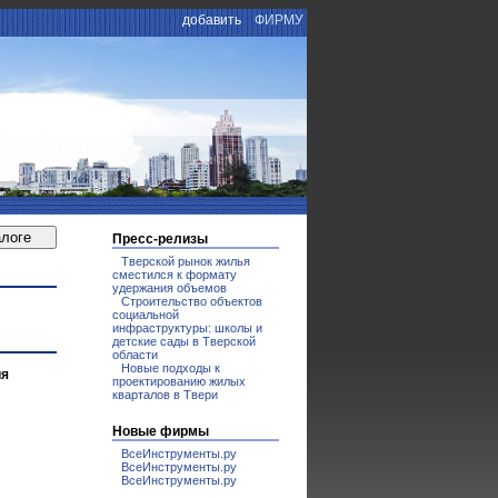
добавить
ФИРМУ
Пресс-релизы
Тверской рынок жилья
сместился к формату
удержания объемов
Строительство объектов
социальной
инфраструктуры: школы и
детские сады в Тверской
области
Новые подходы к
ия
проектированию жилых
кварталов в Твери
Новые фирмы
ВсеИнструменты.ру
ВсеИнструменты.ру
ВсеИнструменты.ру