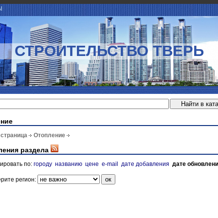
Ы
СТРОИТЕЛЬСТВО ТВЕРЬ
ение
 страница
Отопление
ления раздела
ировать по:
городу
названию
цене
e-mail
дате добавления
дате обновлен
рите регион: