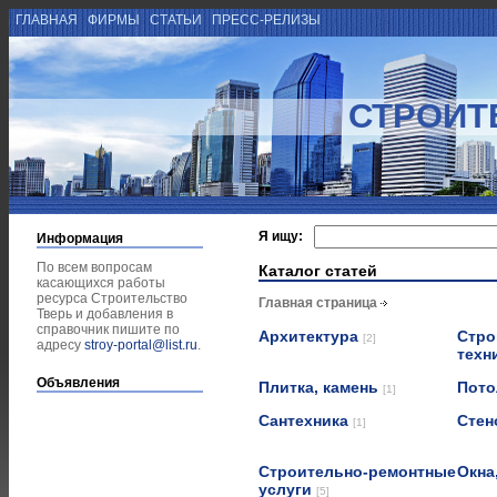
ГЛАВНАЯ
ФИРМЫ
СТАТЬИ
ПРЕСС-РЕЛИЗЫ
СТРОИТ
Я ищу:
Информация
По всем вопросам
Каталог статей
касающихся работы
ресурса Строительство
Главная страница
Тверь и добавления в
справочник пишите по
Архитектура
Стро
[2]
адресу
stroy-portal@list.ru
.
техн
Объявления
Плитка, камень
Пот
[1]
Сантехника
Стен
[1]
Строительно-ремонтные
Окна
услуги
[5]