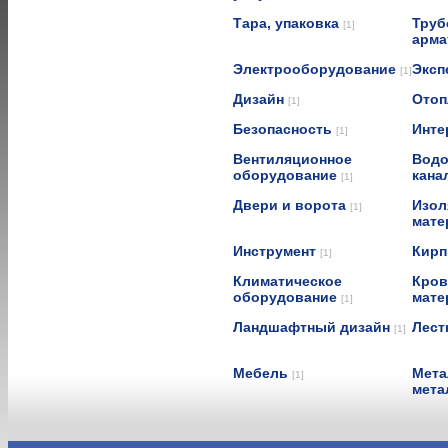
Тара, упаковка
Труб
[1]
арма
Электрооборудование
Эксп
[1]
Дизайн
Отоп
[1]
Безопасность
Инте
[1]
Вентиляционное
Водо
оборудование
кана
[1]
Двери и ворота
Изол
[1]
мат
Инструмент
Кирп
[1]
Климатическое
Кров
оборудование
мат
[1]
Ландшафтный дизайн
Лест
[1]
Мебель
Мета
[1]
мета