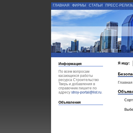
ГЛАВНАЯ
ФИРМЫ
СТАТЬИ
ПРЕСС-РЕЛИЗ
Я ищу:
Информация
По всем вопросам
Безопа
касающихся работы
ресурса Строительство
Главная
Тверь и добавления в
справочник пишите по
Объяв
адресу
stroy-portal@list.ru
.
Сорт
Объявления
Выбе