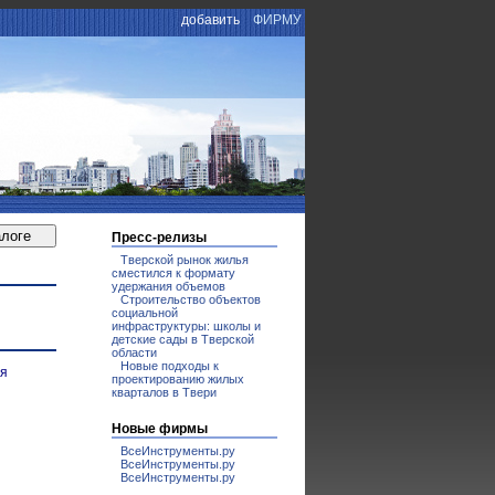
добавить
ФИРМУ
Пресс-релизы
Тверской рынок жилья
сместился к формату
удержания объемов
Строительство объектов
социальной
инфраструктуры: школы и
детские сады в Тверской
области
Новые подходы к
ия
проектированию жилых
кварталов в Твери
Новые фирмы
ВсеИнструменты.ру
ВсеИнструменты.ру
ВсеИнструменты.ру