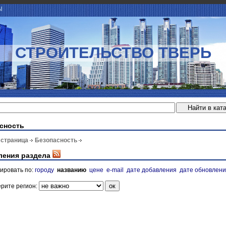
Ы
СТРОИТЕЛЬСТВО ТВЕРЬ
сность
 страница
Безопасность
ления раздела
ировать по:
городу
названию
цене
e-mail
дате добавления
дате обновлен
рите регион: