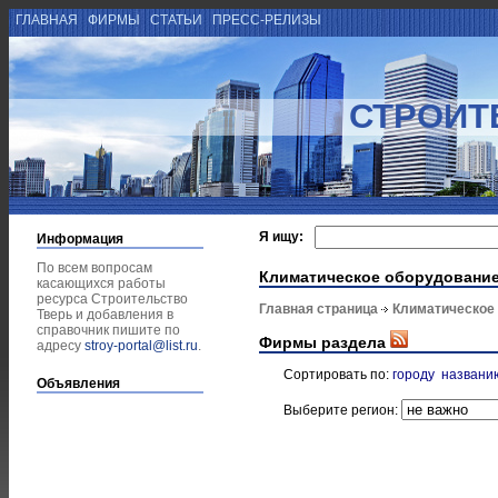
ГЛАВНАЯ
ФИРМЫ
СТАТЬИ
ПРЕСС-РЕЛИЗЫ
СТРОИТ
Я ищу:
Информация
По всем вопросам
Климатическое оборудовани
касающихся работы
ресурса Строительство
Главная страница
Климатическое
Тверь и добавления в
справочник пишите по
Фирмы раздела
адресу
stroy-portal@list.ru
.
Сортировать по:
городу
названи
Объявления
Выберите регион: