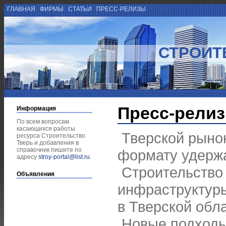
ГЛАВНАЯ
ФИРМЫ
СТАТЬИ
ПРЕСС-РЕЛИЗЫ
СТРОИТ
Пресс-рели
Информация
По всем вопросам
касающихся работы
Тверской рыно
ресурса Строительство
Тверь и добавления в
справочник пишите по
формату удерж
адресу
stroy-portal@list.ru
.
Строительство
Объявления
инфраструктуры
в Тверской обл
Новые подходы