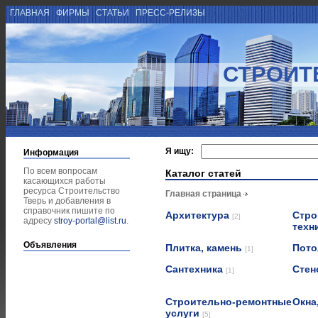
ГЛАВНАЯ
ФИРМЫ
СТАТЬИ
ПРЕСС-РЕЛИЗЫ
СТРОИТ
Я ищу:
Информация
По всем вопросам
Каталог статей
касающихся работы
ресурса Строительство
Главная страница
Тверь и добавления в
справочник пишите по
Архитектура
Стро
[2]
адресу
stroy-portal@list.ru
.
техн
Объявления
Плитка, камень
Пот
[1]
Сантехника
Стен
[1]
Строительно-ремонтные
Окна
услуги
[5]