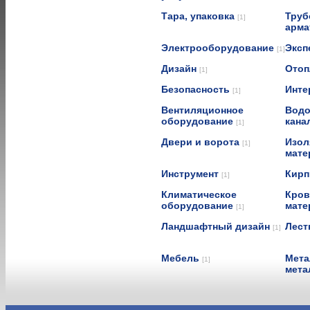
Тара, упаковка
Труб
[1]
арма
Электрооборудование
Эксп
[1]
Дизайн
Отоп
[1]
Безопасность
Инте
[1]
Вентиляционное
Водо
оборудование
кана
[1]
Двери и ворота
Изол
[1]
мат
Инструмент
Кирп
[1]
Климатическое
Кров
оборудование
мат
[1]
Ландшафтный дизайн
Лест
[1]
Мебель
Мета
[1]
мета